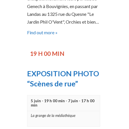
I
Genech à Bouvignies, en passant par
G
Landas au 1325 rue du Quesne "Le
A
Jardin Phil O'Vent", Orchies et bien…
T
Find out more »
I
O
19 H 00 MIN
N
EXPOSITION PHOTO
“Scènes de rue”
5 juin - 19 h 00 min
-
7 juin - 17 h 00
min
La grange de la médiathèque