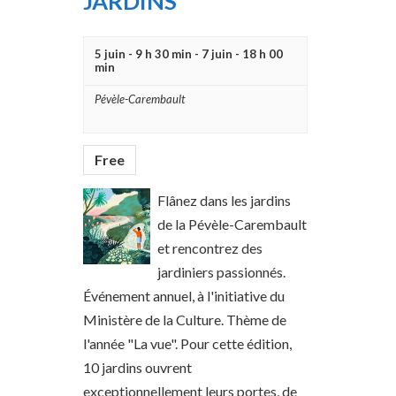
JARDINS
W
C
S
H
5 juin - 9 h 30 min
-
7 juin - 18 h 00
N
min
A
A
N
Pévèle-Carembault
V
D
I
V
Free
G
I
Flânez dans les jardins
A
E
de la Pévèle-Carembault
T
W
et rencontrez des
I
jardiniers passionnés.
S
O
Événement annuel, à l'initiative du
N
N
Ministère de la Culture. Thème de
A
l'année "La vue". Pour cette édition,
V
10 jardins ouvrent
exceptionnellement leurs portes, de