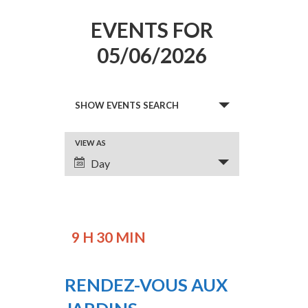
EVENTS FOR
05/06/2026
E
SHOW EVENTS SEARCH
V
E
VIEW AS
E
N
Day
V
T
E
S
N
S
T
9 H 30 MIN
E
V
A
I
RENDEZ-VOUS AUX
R
E